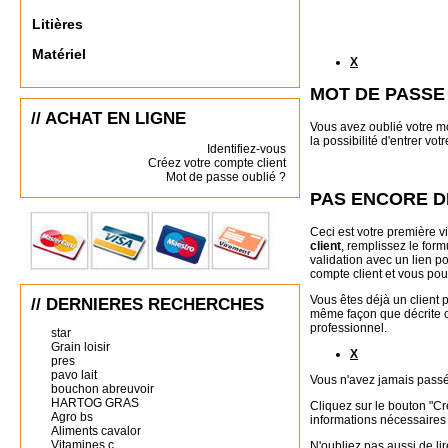
Litières
Matériel
X
MOT DE PASSE
// ACHAT EN LIGNE
Vous avez oublié votre mo
la possibilité d'entrer v
Identifiez-vous
Créez votre compte client
Mot de passe oublié ?
PAS ENCORE D
Ceci est votre première vi
client
, remplissez le for
validation avec un lien p
compte client et vous po
Vous êtes déjà un client 
// DERNIERES RECHERCHES
même façon que décrite c
professionnel.
star
Grain loisir
X
pres
pavo lait
Vous n'avez jamais passé
bouchon abreuvoir
HARTOG GRAS
Cliquez sur le bouton "Cr
Agro bs
informations nécessaires 
Aliments cavalor
Vitamines c
N'oubliez pas aussi de li