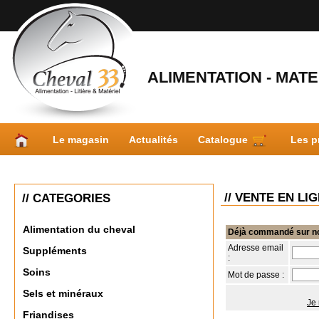
ALIMENTATION - MATER
Le magasin
Actualités
Catalogue
Les p
// VENTE EN LI
// CATEGORIES
Alimentation du cheval
Déjà commandé sur not
Adresse email
Suppléments
:
Soins
Mot de passe :
Sels et minéraux
Je 
Friandises