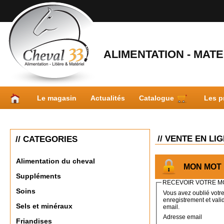
ALIMENTATION - MATER
Le magasin
Actualités
Catalogue
Les p
// VENTE EN LI
// CATEGORIES
Alimentation du cheval
MON MOT 
Suppléments
RECEVOIR VOTRE M
Soins
Vous avez oublié votre
enregistrement et val
Sels et minéraux
email.
Adresse email
Friandises