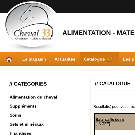
ALIMENTATION - MATER
Le magasin
Actualités
Catalogue
Les p
// CATALOGUE
// CATEGORIES
Alimentation du cheval
Suppléments
Résultat(s) pour votre re
Soins
Balai paille de riz
[LA GEE]
Sels et minéraux
Friandises