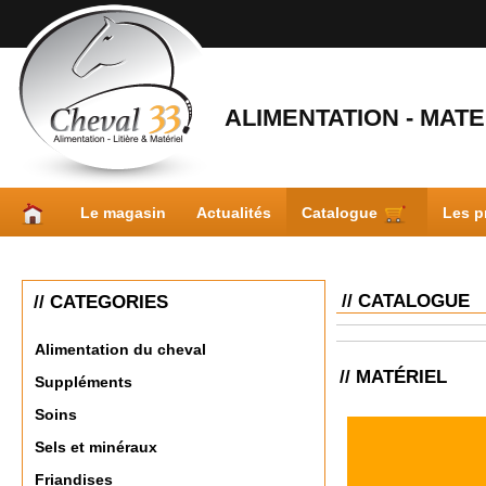
ALIMENTATION - MATER
Le magasin
Actualités
Catalogue
Les p
// CATALOGUE
// CATEGORIES
Alimentation du cheval
// MATÉRIEL
Suppléments
Soins
Sels et minéraux
Friandises