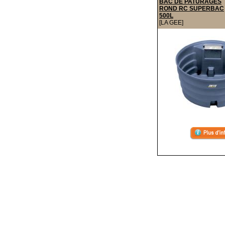
BAC DE PATURAGES
ROND RC SUPERBAC
500L
[LA GEE]