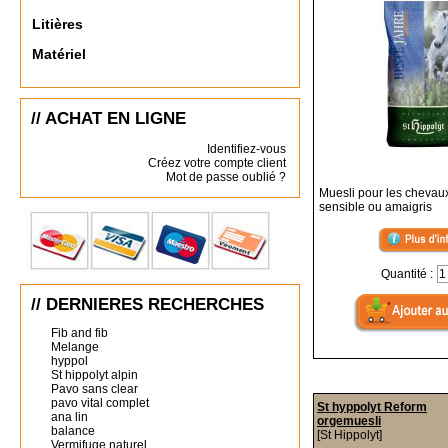
Litières
Matériel
// ACHAT EN LIGNE
Identifiez-vous
Créez votre compte client
Mot de passe oublié ?
Muesli pour les chevau
sensible ou amaigris
Quantité :
// DERNIERES RECHERCHES
Fib and fib
Melange
hyppol
St hippolyt alpin
Pavo sans clear
pavo vital complet
St hyppolyt Reform
ana lin
orgemuesli
balance
[St Hippolyt]
Vermifuge naturel