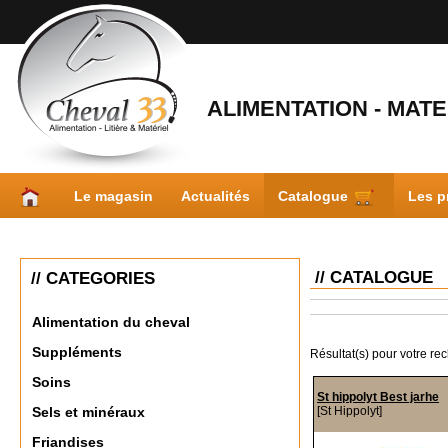
ALIMENTATION - MATER
Le magasin
Actualités
Catalogue
Les p
// CATALOGUE
// CATEGORIES
Alimentation du cheval
Suppléments
Résultat(s) pour votre re
Soins
St hippolyt Best jarhe
[St Hippolyt]
Sels et minéraux
Friandises