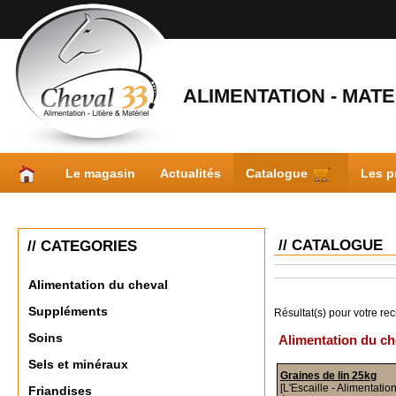
ALIMENTATION - MATER
Le magasin
Actualités
Catalogue
Les p
// CATALOGUE
// CATEGORIES
Alimentation du cheval
Suppléments
Résultat(s) pour votre re
Soins
Alimentation du ch
Sels et minéraux
Graines de lin 25kg
[L'Escaille - Alimentatio
Friandises