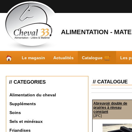
ALIMENTATION - MATER
Le magasin
Actualités
Catalogue
Les p
// CATALOGUE
// CATEGORIES
Alimentation du cheval
Abreuvoir double de
Suppléments
prairies à niveau
constant
Soins
[JFC]
Sels et minéraux
Friandises