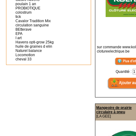
poulain 1 an
PROBIOTIQUE
colostrum
tick
Cavalor Tradition Mix
circulation sanguine
BEtterave
EPA
I art
Havens opti-grow 25kg
huile de graines d elin
sur commande www.kol
Naturel balance
clotureelectrique.be
Locomotion
cheval 33
Quantité :
Mangeoire de prairie
circulaire à pneu
[LA GEE]