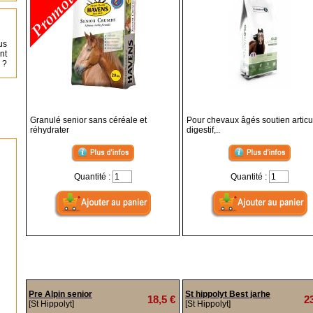
us
nt
 ?
Granulé senior sans céréale et
Pour chevaux âgés soutien articul
réhydrater
digestif,..
Quantité :
Quantité :
Pre Alpin senior
St hippolyt Best jarhe
18,5 €
2
[St Hippolyt]
[St Hippolyt]