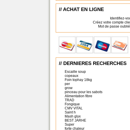
// ACHAT EN LIGNE
Identifiez-vo
Créez votre compte clie
Mot de passe oublié
// DERNIERES RECHERCHES
Escaille soup
copeaux
Foin tophay 18kg
per
grow
pinceau pour les sabots
Alimentation fibre
TRAD
Fongique
CMV VITAL
Saint h
Mash glyx
BEST JARHE
Super
forte chaleur