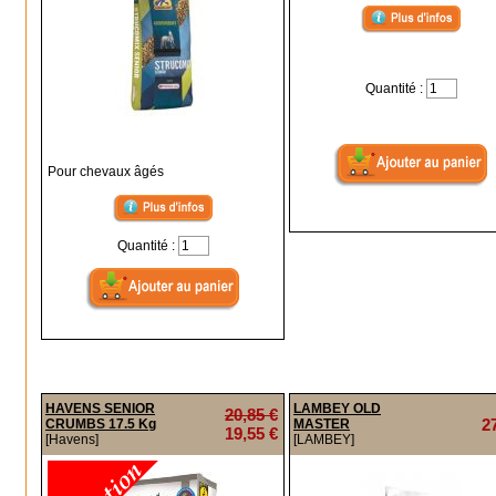
Quantité :
Pour chevaux âgés
Quantité :
HAVENS SENIOR
LAMBEY OLD
20,85 €
2
CRUMBS 17.5 Kg
MASTER
19,55 €
[Havens]
[LAMBEY]