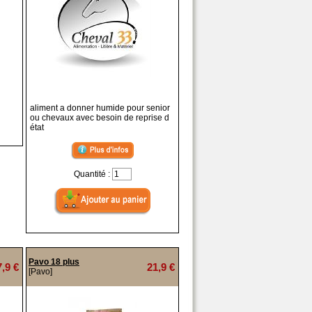
aliment a donner humide pour senior
ou chevaux avec besoin de reprise d
état
Quantité :
Pavo 18 plus
7,9 €
21,9 €
[Pavo]