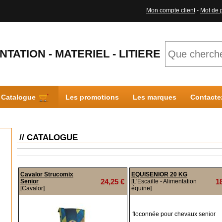
Mon compte client
-
Mot de 
NTATION - MATERIEL - LITIERE
Catalogue
Les promotions
Les marques
Contacte
// CATALOGUE
Cavalor Strucomix
EQUISENIOR 20 KG
24,25 €
1
Senior
[L'Escaille - Alimentation
[Cavalor]
équine]
floconnée pour chevaux senior