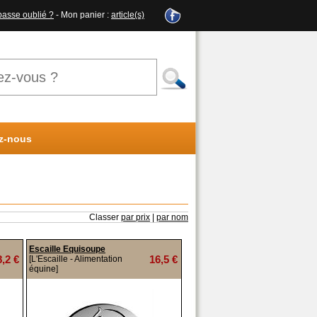
passe oublié ?
- Mon panier :
article(s)
z-nous
Classer
par prix
|
par nom
Escaille Equisoupe
8,2 €
16,5 €
[L'Escaille - Alimentation
équine]