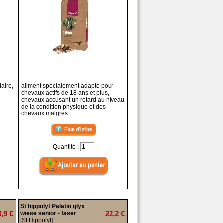
aire,
aliment spécialement adapté pour
chevaux actifs de 18 ans et plus,
chevaux accusant un retard au niveau
de la condition physique et des
chevaux maigres
Quantité :
St hippolyt Palatin glyx
3,9 €
22,2 €
wiese senior - faser
[St Hippolyt]