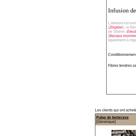
Infusion de
L'aliment est enr
(
Zingiber
), la Re
de Sibérie (
Eleu
(
Bacopa monnier
également à régu
Conditionnement
Fibres tendres s
Les clients qui ont achet
Pulpe de betterave
[Générique]