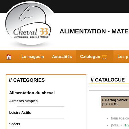
ALIMENTATION - MATER
Le magasin
Actualités
Catalogue
Les p
// CATALOGUE
// CATEGORIES
Alimentation du cheval
> Hartog Senior
Aliments simples
[HARTOG]
Loisirs Actifs
fourrage c
Sports
pour: ✓
le 