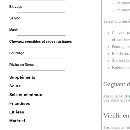
✓ les chev
Elevage
✓ les che
Senior
Senior, 5 propri
Mash
Convient pa
et aux che
Chevaux sensibles et races rustiques
Fourrage tr
Fourrage
Enrichi en 
Soutient la
Riche en fibres
Faible tene
Suppléments
Gagnant d
Soins
Sels et minéraux
A la suite de L'
Ha
Bas, dans la caté
Friandises
Litières
Vieillir e
Matériel
Il est important