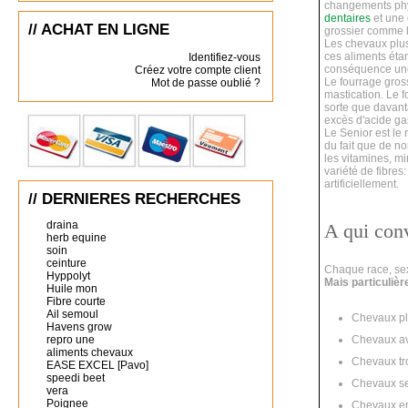
changements phy
dentaires
et une 
// ACHAT EN LIGNE
grossier comme le
Les chevaux plus
ces aliments étant
Identifiez-vous
conséquence une 
Créez votre compte client
Le fourrage gross
Mot de passe oublié ?
mastication. Le 
sorte que davant
excès d'acide ga
Le Senior est le 
du fait que de n
les vitamines, m
variété de fibres
artificiellement.
// DERNIERES RECHERCHES
draina
A qui con
herb equine
soin
ceinture
Chaque race, se
Hyppolyt
Mais particuliè
Huile mon
Fibre courte
Ail semoul
Chevaux p
Havens grow
repro une
Chevaux av
aliments chevaux
Chevaux tr
EASE EXCEL [Pavo]
speedi beet
Chevaux se
vera
Poignee
Chevaux en