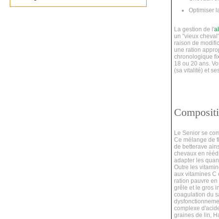
Optimiser l
La gestion de l'
a
un "vieux cheval
raison de modific
une ration approp
chronologique fi
18 ou 20 ans. Vo
(sa vitalité) et 
Compositi
Le Senior se comp
Ce mélange de fi
de betterave ain
chevaux en réédu
adapter les quant
Outre les vitamin
aux vitamines C e
ration pauvre en 
grêle et le gros i
coagulation du sa
dysfonctionnemen
complexe d'acide
graines de lin, 